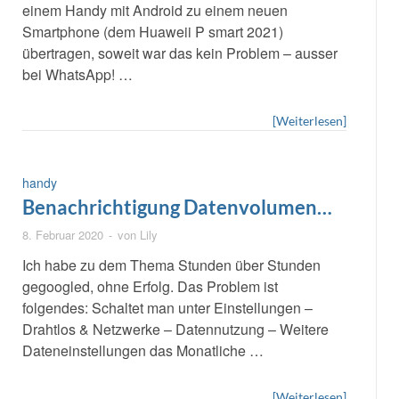
einem Handy mit Android zu einem neuen
Smartphone (dem Huaweii P smart 2021)
übertragen, soweit war das kein Problem – ausser
bei WhatsApp! …
[Weiterlesen]
handy
Benachrichtigung Datenvolumen
von Huawei Y6 2019 ausschalten
8. Februar 2020
-
von
Lily
Ich habe zu dem Thema Stunden über Stunden
gegoogled, ohne Erfolg. Das Problem ist
folgendes: Schaltet man unter Einstellungen –
Drahtlos & Netzwerke – Datennutzung – Weitere
Dateneinstellungen das Monatliche …
[Weiterlesen]