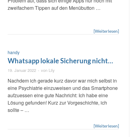
Problem auf, dass sich einige Apps nur noch mit
zweifachem Tippen auf den Menübutton …
[Weiterlesen]
handy
Whatsapp lokale Sicherung nicht
gefunden
19. Januar 2022
-
von
Lily
Nachdem ich gerade kurz davor war mich selbst in
eine Psychiatrie einzuweisen und das Smartphone
aufzuessen eine gute Nachricht: Ich habe eine
Lösung gefunden! Kurz zur Vorgeschichte, ich
sollte – …
[Weiterlesen]