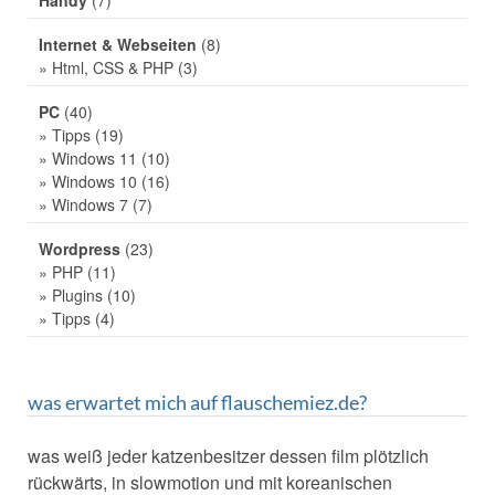
Handy
(7)
Internet & Webseiten
(8)
» Html, CSS & PHP
(3)
PC
(40)
» Tipps
(19)
» Windows 11
(10)
» Windows 10
(16)
» Windows 7
(7)
Wordpress
(23)
» PHP
(11)
» Plugins
(10)
» Tipps
(4)
was erwartet mich auf flauschemiez.de?
was weiß jeder katzenbesitzer dessen film plötzlich
rückwärts, in slowmotion und mit koreanischen