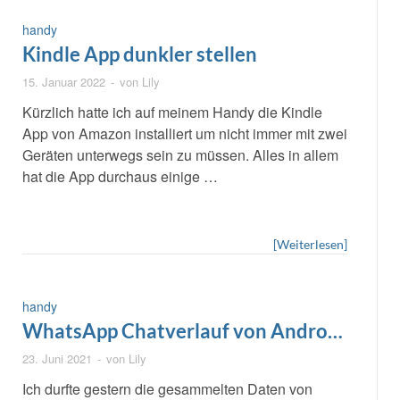
handy
Kindle App dunkler stellen
15. Januar 2022
-
von
Lily
Kürzlich hatte ich auf meinem Handy die Kindle
App von Amazon installiert um nicht immer mit zwei
Geräten unterwegs sein zu müssen. Alles in allem
hat die App durchaus einige …
[Weiterlesen]
handy
WhatsApp Chatverlauf von Android
zu Huaweii p smart 2021 übertragen
23. Juni 2021
-
von
Lily
Ich durfte gestern die gesammelten Daten von