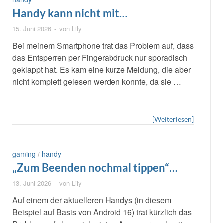
Handy kann nicht mit
Fingerabdruck entsperrt werden bei
15. Juni 2026
-
von
Lily
Sperrbildschirm
Bei meinem Smartphone trat das Problem auf, dass
das Entsperren per Fingerabdruck nur sporadisch
geklappt hat. Es kam eine kurze Meldung, die aber
nicht komplett gelesen werden konnte, da sie …
[Weiterlesen]
gaming
/
handy
„Zum Beenden nochmal tippen“
Meldung beseitigen
13. Juni 2026
-
von
Lily
Auf einem der aktuelleren Handys (in diesem
Beispiel auf Basis von Android 16) trat kürzlich das