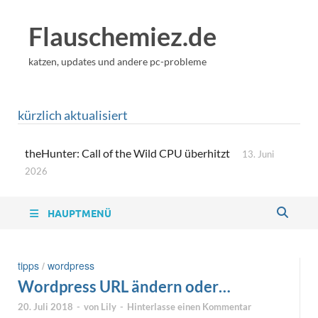
Flauschemiez.de
katzen, updates und andere pc-probleme
kürzlich aktualisiert
theHunter: Call of the Wild CPU überhitzt
13. Juni
2026
HAUPTMENÜ
tipps
/
wordpress
Wordpress URL ändern oder
resetten
20. Juli 2018
-
von
Lily
-
Hinterlasse einen Kommentar